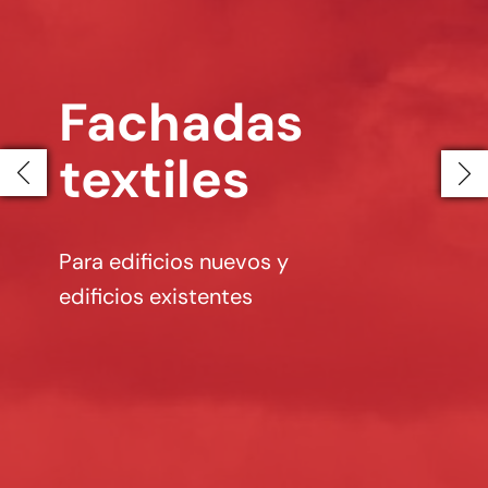
Fachadas
textiles
Previous
W
ra edificios nuevos y
ificios existentes
Sp
de
su
pr
pa